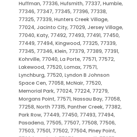
Huffman, 77336, Hufsmith, 77337, Humble,
77346, 77347, 77345, 77396, 77338,
77325, 77339, Hunters Creek Village,
77024, Jacinto City, 77029, Jersey Village,
77040, Katy, 77492, 77493, 77491, 77450,
77449, 77494, Kingwood, 77325, 77339,
77345, 77346, Klein, 77379, 77389, 77391,
Kohrville, 77040, La Porte, 77571, 77572,
Lakewood, 77520, Lomax, 77571,
Lynchburg, 77520, Lyndon B Johnson
Space Cen, 77058, McNair, 77520,
Memorial Park, 77024, 77224, 77279,
Morgans Point, 77571, Nassau Bay, 77058,
77258, North 77315, Panther Creek, 77382,
Park Row, 77449, 77450, 77493, 77494,
Pasadena, 77505, 77507, 77508, 77506,
77503, 77501, 77502, 77504, Piney Point,