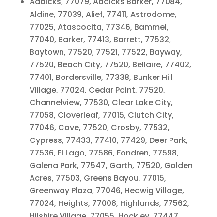
Addicks, 77079, Addicks Barker, 77084,
Aldine, 77039, Alief, 77411, Astrodome,
77025, Atascocita, 77346, Bammel,
77040, Barker, 77413, Barrett, 77532,
Baytown, 77520, 77521, 77522, Bayway,
77520, Beach City, 77520, Bellaire, 77402,
77401, Bordersville, 77338, Bunker Hill
Village, 77024, Cedar Point, 77520,
Channelview, 77530, Clear Lake City,
77058, Cloverleaf, 77015, Clutch City,
77046, Cove, 77520, Crosby, 77532,
Cypress, 77433, 77410, 77429, Deer Park,
77536, El Lago, 77586, Fondren, 77598,
Galena Park, 77547, Garth, 77520, Golden
Acres, 77503, Greens Bayou, 77015,
Greenway Plaza, 77046, Hedwig Village,
77024, Heights, 77008, Highlands, 77562,
Hilshire Village, 77055, Hockley, 77447,