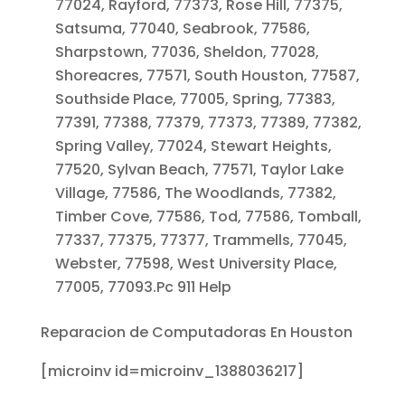
77024, Rayford, 77373, Rose Hill, 77375,
Satsuma, 77040, Seabrook, 77586,
Sharpstown, 77036, Sheldon, 77028,
Shoreacres, 77571, South Houston, 77587,
Southside Place, 77005, Spring, 77383,
77391, 77388, 77379, 77373, 77389, 77382,
Spring Valley, 77024, Stewart Heights,
77520, Sylvan Beach, 77571, Taylor Lake
Village, 77586, The Woodlands, 77382,
Timber Cove, 77586, Tod, 77586, Tomball,
77337, 77375, 77377, Trammells, 77045,
Webster, 77598, West University Place,
77005, 77093.Pc 911 Help
Reparacion de Computadoras En Houston
[microinv id=microinv_1388036217]