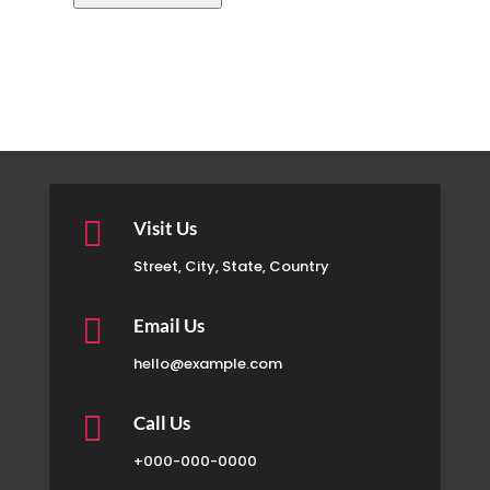

Visit Us
Street, City, State, Country

Email Us
hello@example.com

Call Us
+000-000-0000